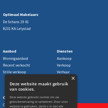
Optimaal Makelaars
De Schans 19 41
8231 KA Lelystad
Aanbod
Diensten
Woningaanbod
Aankoop
Recent verkocht
Verkoop
Stille verkoop
Verhuur
×
Taxaties
Deze website maakt gebruik
Financiering
van cookies.
Partners
Over ons
Deze website gebruikt cookies om uw
gebruikerservaring te verbeteren. Door onze
Over ons
website te gebruiken, stemt u in met alle