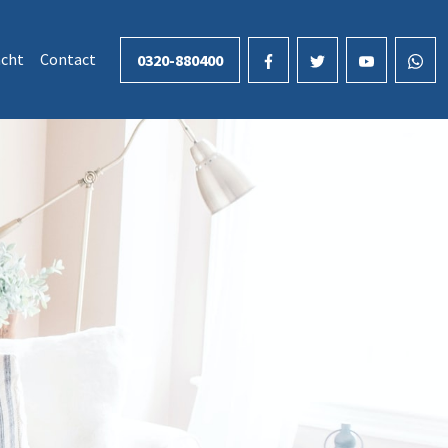
cht
Contact
0320-880400