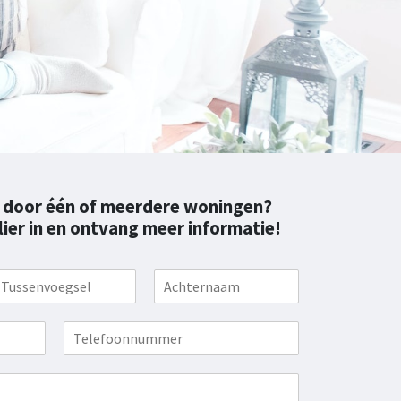
t door één of meerdere woningen?
ier in en ontvang meer informatie!
A
c
h
T
t
e
e
l
r
e
n