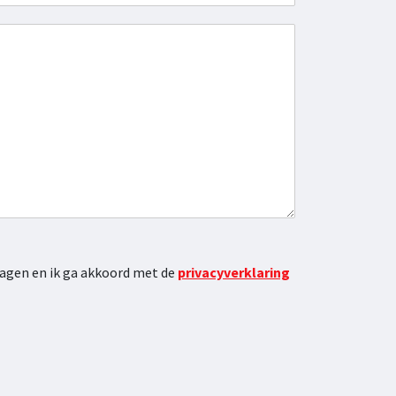
f
a
o
a
o
m
n
n
u
m
m
e
r
lagen en ik ga akkoord met de
privacyverklaring