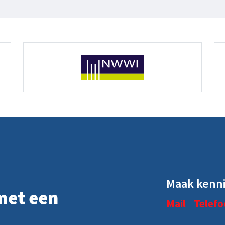
Maak kenni
met een
Mail
Telefo