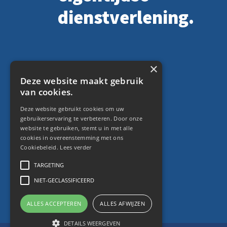
dienstverlening.
×
Deze website maakt gebruik
Optimaal Makelaars
van cookies.
De Schans 19 41
Deze website gebruikt cookies om uw
8231 KA Lelystad
gebruikerservaring te verbeteren. Door onze
website te gebruiken, stemt u in met alle
cookies in overeenstemming met ons
Cookiebeleid.
Lees verder
TARGETING
NIET-GECLASSIFICEERD
ALLES ACCEPTEREN
ALLES AFWIJZEN
DETAILS WEERGEVEN