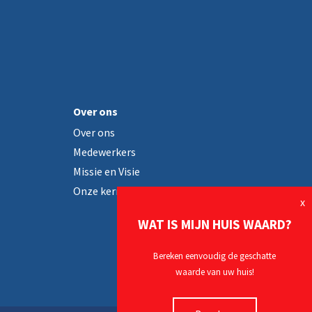
Over ons
Over ons
Medewerkers
Missie en Visie
Onze kernwaarden
x
WAT IS MIJN HUIS WAARD?
Bereken eenvoudig de geschatte
waarde van uw huis!