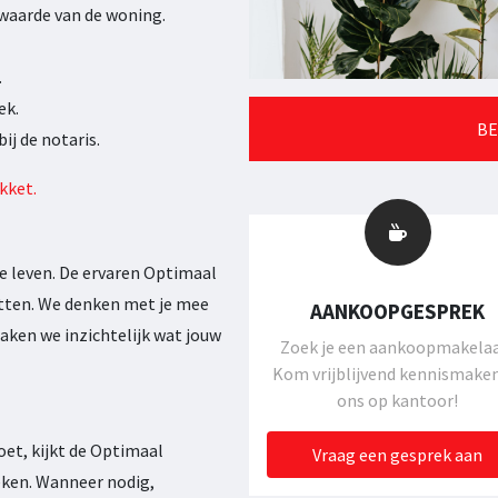
twaarde van de woning.
.
ek.
BE
ij de notaris.
kket.
je leven. De ervaren Optimaal
etten. We denken met je mee
AANKOOPGESPREK
aken we inzichtelijk wat jouw
Zoek je een aankoopmakela
Kom vrijblijvend kennismaken
ons op kantoor!
doet, kijkt de Optimaal
Vraag een gesprek aan
eken. Wanneer nodig,