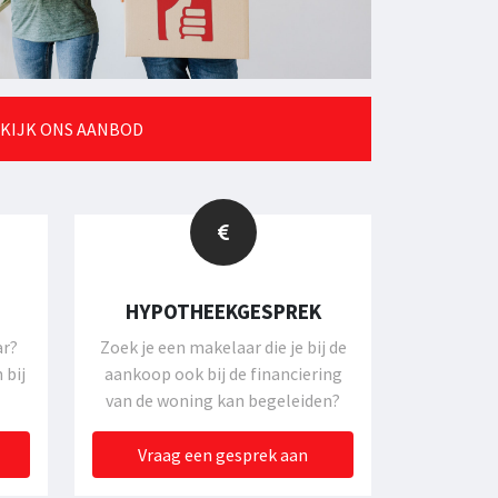
KIJK ONS AANBOD
HYPOTHEEKGESPREK
ar?
Zoek je een makelaar die je bij de
 bij
aankoop ook bij de financiering
van de woning kan begeleiden?
Vraag een gesprek aan