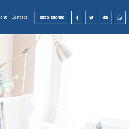
cht
Contact
0320-880400